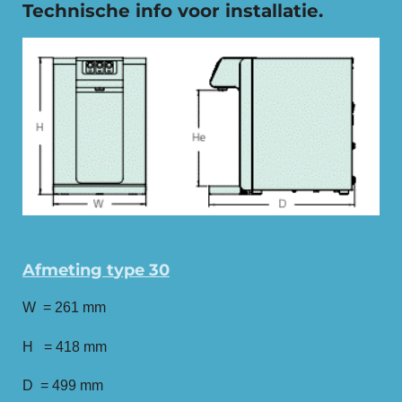
Technische info voor installatie.
Afmeting
t
ype 30
W = 261 mm
H = 418 mm
D = 499 mm