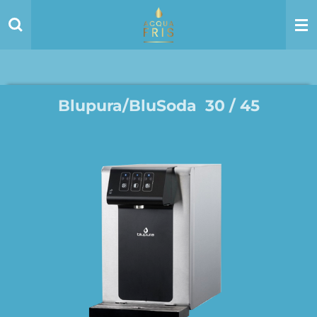
Ga
direct
naar
de
hoofdinhoud
Blupura/BluSoda 30 / 45